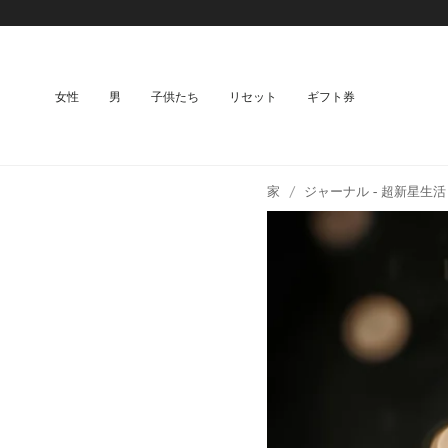
女性
男
子供たち
リセット
ギフト券
家
/
ジャーナル - 超新星生活